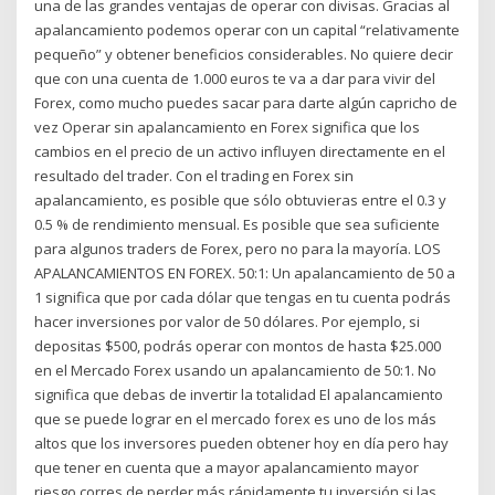
una de las grandes ventajas de operar con divisas. Gracias al
apalancamiento podemos operar con un capital “relativamente
pequeño” y obtener beneficios considerables. No quiere decir
que con una cuenta de 1.000 euros te va a dar para vivir del
Forex, como mucho puedes sacar para darte algún capricho de
vez Operar sin apalancamiento en Forex significa que los
cambios en el precio de un activo influyen directamente en el
resultado del trader. Con el trading en Forex sin
apalancamiento, es posible que sólo obtuvieras entre el 0.3 y
0.5 % de rendimiento mensual. Es posible que sea suficiente
para algunos traders de Forex, pero no para la mayoría. LOS
APALANCAMIENTOS EN FOREX. 50:1: Un apalancamiento de 50 a
1 significa que por cada dólar que tengas en tu cuenta podrás
hacer inversiones por valor de 50 dólares. Por ejemplo, si
depositas $500, podrás operar con montos de hasta $25.000
en el Mercado Forex usando un apalancamiento de 50:1. No
significa que debas de invertir la totalidad El apalancamiento
que se puede lograr en el mercado forex es uno de los más
altos que los inversores pueden obtener hoy en día pero hay
que tener en cuenta que a mayor apalancamiento mayor
riesgo corres de perder más rápidamente tu inversión si las