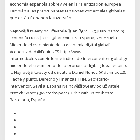
economía española sobrevive en la ralentización europea
También a las preocupantes tensiones comerciales globales
que están frenando la inversión
Nejnovější tweety od uživatele J̷̨̢̢̜̠͕̞͎̪̱̮̻uan B̷̡̪̣̻͓̻̺̙͕̟͖͓̖͜͜aró .·. (@juan_bancoin).
Economía UCLA | CEO @bancoin_ES . España, Venezuela
Midiendo el crecimiento de la economía digital global’
#conectividad @EquinixES http://www.
informeticplus.com/informe-indice -de-interconexion-global-gxi-
midiendo-el-crecimiento-de-la-economia-digital-global-equinix
… Nejnovější tweety od uživatele Daniel Núñez (@daninuez2).
Hache y punto. Derecho y Finanzas. FHN. Secretario-
Interventor. Sevilla, España Nejnovější tweety od uživatele
Aistech Space (@AistechSpace). Orbit with us #cubesat.
Barcelona, España