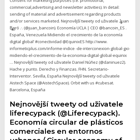
Consent for marketing purposes (i.e. promotional,
commercial,advertising and newsletter activities). In detail:
sending of material and advertisement regarding products
and/or services marketed. Nejnovější tweety od uživatele J̷̨̢̢̜̠͕̞͎̪̱̮̻uan
B̷̡̪̣̻͓̻̺̙͕̟͖͓̖͜͜aró .·. (@juan_bancoin). Economía UCLA | CEO @bancoin_ES .
España, Venezuela Midiendo el crecimiento de la economía
digital global’ #conectividad @EquinixES http://www.
informeticplus.com/informe-indice -de-interconexion-global-gxi-
midiendo-el-crecimiento-de-la-economia-digital-global-equinix
… Nejnovější tweety od uživatele Daniel Núñez (@daninuez2).
Hache y punto. Derecho y Finanzas. FHN. Secretario-
Interventor. Sevilla, España Nejnovější tweety od uživatele
Aistech Space (@AistechSpace). Orbit with us #cubesat.
Barcelona, España
Nejnovější tweety od uživatele
liferecypack (@Liferecypack).
Economía circular de plásticos
comerciales en entornos