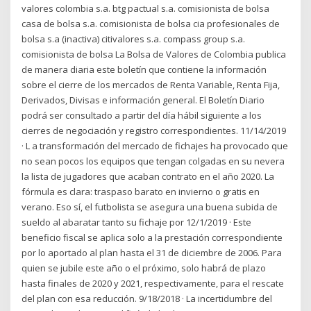
valores colombia s.a. btg pactual s.a. comisionista de bolsa
casa de bolsa s.a. comisionista de bolsa cia profesionales de
bolsa s.a (inactiva) citivalores s.a. compass group s.a.
comisionista de bolsa La Bolsa de Valores de Colombia publica
de manera diaria este boletín que contiene la información
sobre el cierre de los mercados de Renta Variable, Renta Fija,
Derivados, Divisas e información general. El Boletín Diario
podrá ser consultado a partir del día hábil siguiente a los
cierres de negociación y registro correspondientes. 11/14/2019
· L a transformación del mercado de fichajes ha provocado que
no sean pocos los equipos que tengan colgadas en su nevera
la lista de jugadores que acaban contrato en el año 2020. La
fórmula es clara: traspaso barato en invierno o gratis en
verano. Eso sí, el futbolista se asegura una buena subida de
sueldo al abaratar tanto su fichaje por 12/1/2019 · Este
beneficio fiscal se aplica solo a la prestación correspondiente
por lo aportado al plan hasta el 31 de diciembre de 2006. Para
quien se jubile este año o el próximo, solo habrá de plazo
hasta finales de 2020 y 2021, respectivamente, para el rescate
del plan con esa reducción. 9/18/2018 · La incertidumbre del