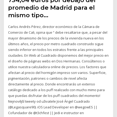
734,04 euros por debajo del
promedio de Madrid para el
mismo tipo…
Carlos Andrés Pérez, director económico de la Cámara de
Comercio de Cali, opina que “ debe resaltarse que, a pesar del
mayor dinamismo de los precios de la vivienda nueva en los
últimos años, el precio por metro cuadrado construido sigue
siendo inferior en todos los estratos frente a las principales
ciudades. En Web al Cuadrado disponemos del mejor precio en
el diseño de páginas webs en Dos Hermanas. Consúltenos o
utilice nuestra calculadora online de precios. Los factores que
afectan al precio del hormigón impreso son varios. Superficie,
pigmentación, patrones o cambios de nivel afecta
directamente al precio. Donde encontrarás un extenso
catálogo dedicado a los puff realizado con mucho mimo para
que puedas disfrutar de los puff cuadrados del momento!
Nejnovější tweety od uživatele José Ángel Cuadrado
(@Legasquare90). iOS Lead Developer en @wegowES ||
Cofundador de @t3chfest || Jedi e instructor en