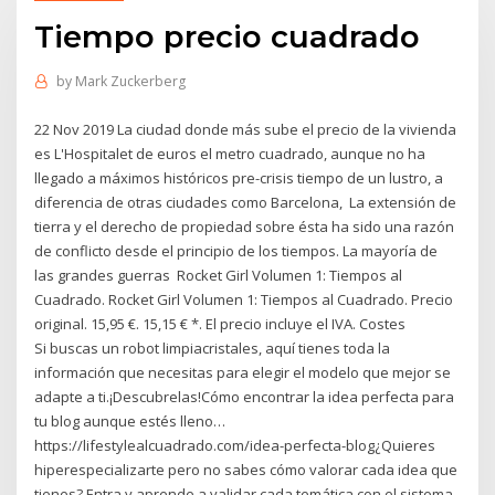
Tiempo precio cuadrado
by
Mark Zuckerberg
22 Nov 2019 La ciudad donde más sube el precio de la vivienda
es L'Hospitalet de euros el metro cuadrado, aunque no ha
llegado a máximos históricos pre-crisis tiempo de un lustro, a
diferencia de otras ciudades como Barcelona, La extensión de
tierra y el derecho de propiedad sobre ésta ha sido una razón
de conflicto desde el principio de los tiempos. La mayoría de
las grandes guerras Rocket Girl Volumen 1: Tiempos al
Cuadrado. Rocket Girl Volumen 1: Tiempos al Cuadrado. Precio
original. 15,95 €. 15,15 € *. El precio incluye el IVA. Costes
Si buscas un robot limpiacristales, aquí tienes toda la
información que necesitas para elegir el modelo que mejor se
adapte a ti.¡Descubrelas!Cómo encontrar la idea perfecta para
tu blog aunque estés lleno…
https://lifestylealcuadrado.com/idea-perfecta-blog¿Quieres
hiperespecializarte pero no sabes cómo valorar cada idea que
tienes? Entra y aprende a validar cada temática con el sistema