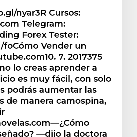
o.gl/nyar3R Cursos:
g.com Telegram:
ding Forex Tester:
m/foCómo Vender un
utube.com10. 7. 2017375
no lo creas aprender a
io es muy fácil, con solo
os podrás aumentar las
ios de manera camospina,
ir
rnovelas.com—¿Cómo
señado? —dijo la doctora