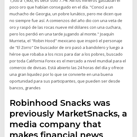
1,300 a 1,400, es decir solo 7.7%. Allí los mineros gastaban el
poco oro que habían conseguido en el día. "Conocí a un
muchacho de Georgia, un pobre lunático, pero me dicen que
no siempre fue así. A comienzos del año dio con una veta de
oro y raspó de las rocas nueve mil dólares con una cuchara,
pero los perdió en una tarde jugando al monte." Joaquín
Murrieta, el "Robin Hood" mexicano que inspiró el personaje
de "El Zorro" De buscador de oro pasó a bandolero y luego a
héroe que robaba a los ricos para dar a los pobres, buscado
por toda California Forex es el mercado a nivel mundial para el
comercio de divisas. Está abierto las 24 horas del día y ofrece
una gran liquidez por lo que se convierte en una buena
oportunidad para sus participantes, que pueden ser desde
bancos, grandes
Robinhood Snacks was
previously MarketSnacks, a
media company that
makes financial news