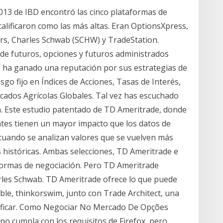
013 de IBD encontró las cinco plataformas de
calificaron como las más altas. Eran OptionsXpress,
rs, Charles Schwab (SCHW) y TradeStation.
 de futuros, opciones y futuros administrados
 ha ganado una reputación por sus estrategias de
sgo fijo en Índices de Acciones, Tasas de Interés,
rcados Agrícolas Globales. Tal vez has escuchado
la. Este estudio patentado de TD Ameritrade, donde
entes tienen un mayor impacto que los datos de
 cuando se analizan valores que se vuelven más
s históricas. Ambas selecciones, TD Ameritrade e
aformas de negociación. Pero TD Ameritrade
arles Schwab. TD Ameritrade ofrece lo que puede
ble, thinkorswim, junto con Trade Architect, una
ificar. Como Negociar No Mercado De Opções
 no cumpla con los requisitos de Firefox, pero