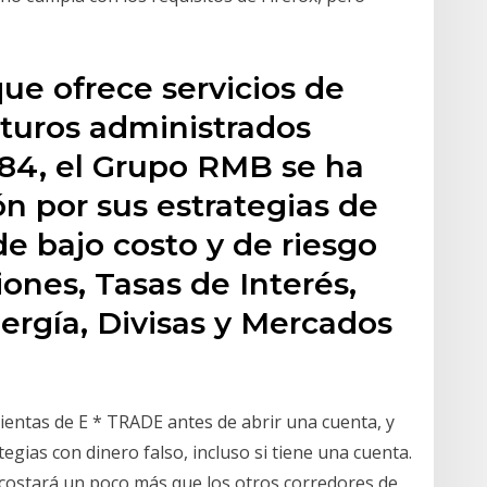
que ofrece servicios de
uturos administrados
84, el Grupo RMB se ha
n por sus estrategias de
e bajo costo y de riesgo
iones, Tasas de Interés,
ergía, Divisas y Mercados
ientas de E * TRADE antes de abrir una cuenta, y
ias con dinero falso, incluso si tiene una cuenta.
 costará un poco más que los otros corredores de