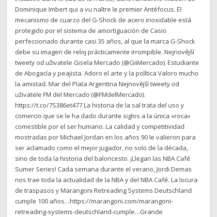
Dominique Imbert qui a vu naître le premier Antéfocus. El
mecanismo de cuarzo del G-Shock de acero inoxidable está
protegido por el sistema de amortiguación de Casio
perfeccionado durante casi 35 años, al que la marca G-Shock
debe su imagen de reloj prácticamente irrompible. Nejnovější
tweety od uživatele Gisela Mercado (@GiiMercado). Estudiante
de Abogacía y peajista. Adoro el arte y la política Valoro mucho
la amistad. Mar del Plata Argentina Nejnovější tweety od
uživatele FM del Mercado (@FMdelMercado).
https://t.co/7S386et477 La historia de la sal trata del uso y
comercio que se le ha dado durante siglos a la única «roca»
comestible por el ser humano. La calidad y competitividad
mostradas por Michael Jordan en los años 90 le valieron para
ser aclamado como el mejor jugador, no solo de la década,
sino de toda la historia del baloncesto. ¡Llegan las NBA Café
Sumer Series! Cada semana durante el verano, Jordi Demas
nos trae toda la actualidad de la NBA y del NBA Café. La locura
de traspasos y Marangoni Retreading Systems Deutschland
cumple 100 años…https://marangoni.com/marangoni-
retreading-systems-deutschland-cumple…Grande