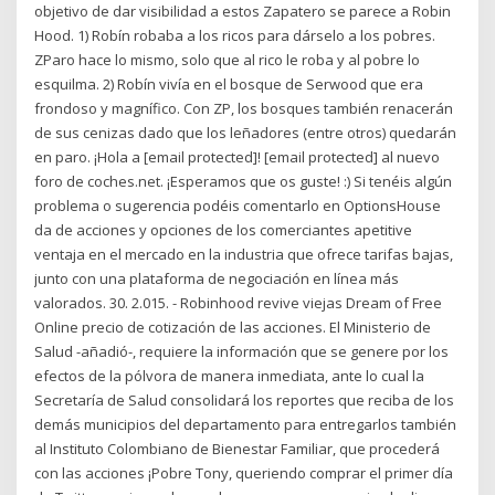
objetivo de dar visibilidad a estos Zapatero se parece a Robin
Hood. 1) Robín robaba a los ricos para dárselo a los pobres.
ZParo hace lo mismo, solo que al rico le roba y al pobre lo
esquilma. 2) Robín vivía en el bosque de Serwood que era
frondoso y magnífico. Con ZP, los bosques también renacerán
de sus cenizas dado que los leñadores (entre otros) quedarán
en paro. ¡Hola a [email protected]! [email protected] al nuevo
foro de coches.net. ¡Esperamos que os guste! :) Si tenéis algún
problema o sugerencia podéis comentarlo en OptionsHouse
da de acciones y opciones de los comerciantes apetitive
ventaja en el mercado en la industria que ofrece tarifas bajas,
junto con una plataforma de negociación en línea más
valorados. 30. 2.015. - Robinhood revive viejas Dream of Free
Online precio de cotización de las acciones. El Ministerio de
Salud -añadió-, requiere la información que se genere por los
efectos de la pólvora de manera inmediata, ante lo cual la
Secretaría de Salud consolidará los reportes que reciba de los
demás municipios del departamento para entregarlos también
al Instituto Colombiano de Bienestar Familiar, que procederá
con las acciones ¡Pobre Tony, queriendo comprar el primer día