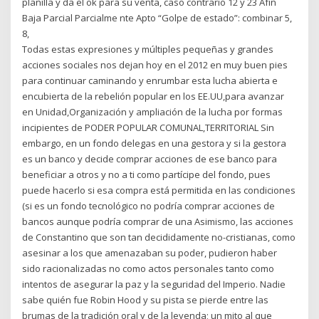
planilla y da el ok para su venta, caso contrario 12 y 23 Afín
Baja Parcial Parcialme nte Apto “Golpe de estado”: combinar 5,
8,
Todas estas expresiones y múltiples pequeñas y grandes
acciones sociales nos dejan hoy en el 2012 en muy buen pies
para continuar caminando y enrumbar esta lucha abierta e
encubierta de la rebelión popular en los EE.UU,para avanzar
en Unidad,Organización y ampliación de la lucha por formas
incipientes de PODER POPULAR COMUNAL,TERRITORIAL Sin
embargo, en un fondo delegas en una gestora y si la gestora
es un banco y decide comprar acciones de ese banco para
beneficiar a otros y no a ti como partícipe del fondo, pues
puede hacerlo si esa compra está permitida en las condiciones
(si es un fondo tecnológico no podría comprar acciones de
bancos aunque podría comprar de una Asimismo, las acciones
de Constantino que son tan decididamente no-cristianas, como
asesinar a los que amenazaban su poder, pudieron haber
sido racionalizadas no como actos personales tanto como
intentos de asegurar la paz y la seguridad del Imperio. Nadie
sabe quién fue Robin Hood y su pista se pierde entre las
brumas de la tradición oral y de la leyenda; un mito al que