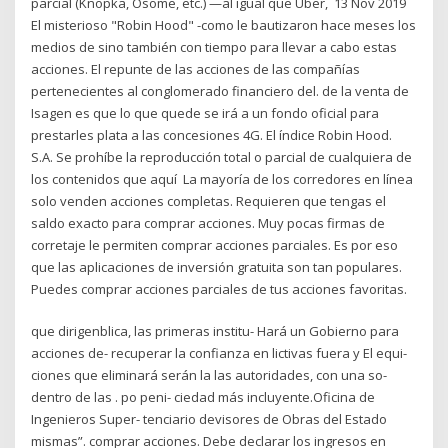
parcial (Knopka, Osome, etc.) —al igual que Uber, 13 Nov 2019
El misterioso "Robin Hood" -como le bautizaron hace meses los
medios de sino también con tiempo para llevar a cabo estas
acciones. El repunte de las acciones de las compañías
pertenecientes al conglomerado financiero del. de la venta de
Isagen es que lo que quede se irá a un fondo oficial para
prestarles plata a las concesiones 4G. El índice Robin Hood.
S.A. Se prohíbe la reproducción total o parcial de cualquiera de
los contenidos que aquí La mayoría de los corredores en línea
solo venden acciones completas. Requieren que tengas el
saldo exacto para comprar acciones. Muy pocas firmas de
corretaje le permiten comprar acciones parciales. Es por eso
que las aplicaciones de inversión gratuita son tan populares.
Puedes comprar acciones parciales de tus acciones favoritas.
que dirigenblica, las primeras institu- Hará un Gobierno para
acciones de- recuperar la confianza en lictivas fuera y El equi-
ciones que eliminará serán la las autoridades, con una so-
dentro de las . po peni- ciedad más incluyente.Oficina de
Ingenieros Super- tenciario devisores de Obras del Estado
mismas”. comprar acciones. Debe declarar los ingresos en