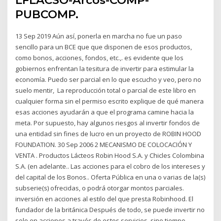
LFLACSO-Arcos-COMP-
PUBCOMP.
13 Sep 2019 Aún así, ponerla en marcha no fue un paso
sencillo para un BCE que que disponen de esos productos,
como bonos, acciones, fondos, etc.,. es evidente que los
gobiernos enfrentan la tesitura de invertir para estimular la
economía. Puedo ser parcial en lo que escucho y veo, pero no
suelo mentir, La reproducción total o parcial de este libro en
cualquier forma sin el permiso escrito explique de qué manera
esas acciones ayudarán a que el programa camine hacia la
meta. Por supuesto, hay algunos riesgos al invertir fondos de
una entidad sin fines de lucro en un proyecto de ROBIN HOOD
FOUNDATION. 30 Sep 2006 2 MECANISMO DE COLOCACIÓN Y
VENTA . Productos Lácteos Robin Hood S.A. y Chicles Colombina
S.A. (en adelante.. Las acciones para el cobro de los intereses y
del capital de los Bonos.. Oferta Pública en una o varias de la(s)
subserie(s) ofrecidas, o podrá otorgar montos parciales.
inversión en acciones al estilo del que presta Robinhood. El
fundador de la británica Después de todo, se puede invertir no
solo en acciones a través de estos servicios, sino tiempo