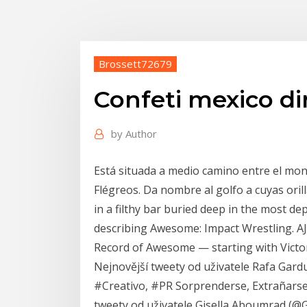
Brossett72679
Confeti mexico di
by
Author
Está situada a medio camino entre el mon
Flégreos. Da nombre al golfo a cuyas orill
in a filthy bar buried deep in the most d
describing Awesome: Impact Wrestling. AJ
Record of Awesome — starting with Victo
Nejnovější tweety od uživatele Rafa Gar
#Creativo, #PR Sorprenderse, Extrañarse
tweety od uživatele Gisella Aboumrad (@Gis