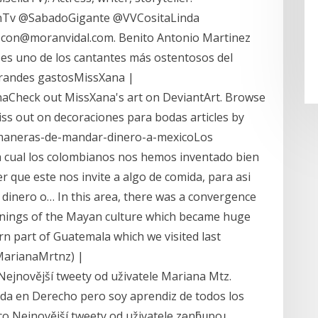
nTv @SabadoGigante @VVCositaLinda
scon@moranvidal.com. Benito Antonio Martinez
es uno de los cantantes más ostentosos del
grandes gastosMissXana |
naCheck out MissXana's art on DeviantArt. Browse
miss out on decoraciones para bodas articles by
/maneras-de-mandar-dinero-a-mexicoLos
a cual los colombianos nos hemos inventado bien
er que este nos invite a algo de comida, para asi
 dinero o… In this area, there was a convergence
nnings of the Mayan culture which became huge
ern part of Guatemala which we visited last
MarianaMrtnz) |
ejnovější tweety od uživatele Mariana Mtz.
ada en Derecho pero soy aprendiz de todos los
co Nejnovější tweety od uživatele zǝnƃıɹpoɹ