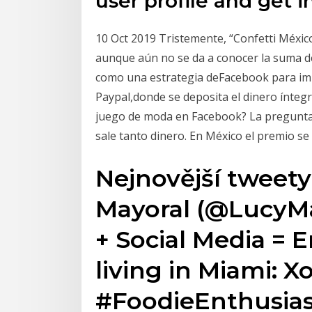
user profile and get i
10 Oct 2019 Tristemente, “Confetti Méxic
aunque aún no se da a conocer la suma de
como una estrategia deFacebook para im
Paypal,donde se deposita el dinero íntegro
juego de moda en Facebook? La pregunta
sale tanto dinero. En México el premio se
Nejnovější tweety
Mayoral (@LucyMay
+ Social Media = 
living in Miami: X
#FoodieEnthusiast