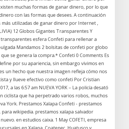
existen muchas formas de ganar dinero, por lo que
r dinero con las formas que desees. A continuación
s más utilizadas de ganar dinero por Internet ,
VIA) 12 Globos Gigantes Transparentes Y
s transparentes esfera Confeti para rellenar a
 pulgada Mandamos 2 bolsitas de confeti por globo
il que se genera la compra.* Confeti 0 Comments Es
define por su apariencia, sin embargo vivimos en
es un hecho que nuestra imagen refleja cómo nos
ista y llueve efectivo como confeti Por Cristian
2017, a las 6:57 am NUEVA YORK – La policía desató
un ciclista que ha perpetrado varios robos, muchos
ueva York. Prestamos Xalapa Confeti - prestamos
. para wikipedia. prestamos xalapa salvador
 nuevo. en estudios caixa. 1 May COFETI, empresa
ucursales en Xalapa, Coatepec, Huatusco y