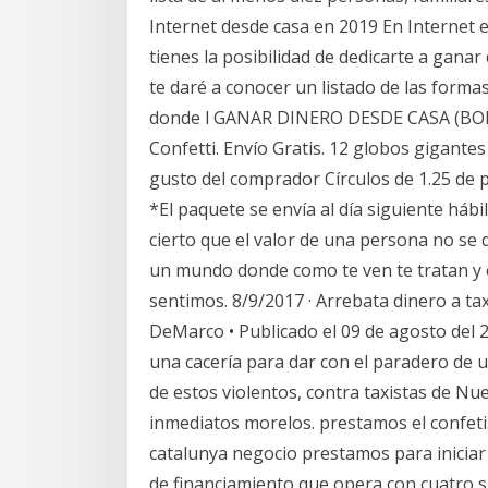
Internet desde casa en 2019 En Internet 
tienes la posibilidad de dedicarte a gana
te daré a conocer un listado de las forma
donde l GANAR DINERO DESDE CASA (BOLI
Confetti. Envío Gratis. 12 globos gigante
gusto del comprador Círculos de 1.25 de
*El paquete se envía al día siguiente háb
cierto que el valor de una persona no se 
un mundo donde como te ven te tratan y 
sentimos. 8/9/2017 · Arrebata dinero a tax
DeMarco • Publicado el 09 de agosto del 
una cacería para dar con el paradero de 
de estos violentos, contra taxistas de N
inmediatos morelos. prestamos el confeti
catalunya negocio prestamos para iniciar
de financiamiento que opera con cuatro s