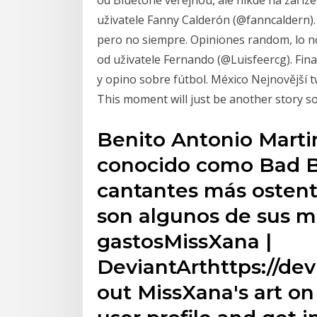
uživatele Fanny Calderón (@fanncaldern). 
pero no siempre.‍️ Opiniones random, lo n
od uživatele Fernando (@Luisfeercg). Finan
y opino sobre fútbol. México Nejnovější 
This moment will just be another story so
Benito Antonio Marti
conocido como Bad B
cantantes más ostent
son algunos de sus m
gastosMissXana |
DeviantArthttps://de
out MissXana's art o