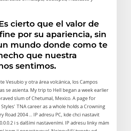
 cierto que el valor de
ine por su apariencia, sin
 un mundo donde como te
 hecho que nuestra
nos sentimos.
te Vesubio y otra área volcánica, los Campos
as se asienta. My trip to Hell began a week earlier
epraved slum of Chetumal, Mexico. A page for
 Styles' TNA career as a whole holds a Crowning
y Road 2004 … IP adresu PC, kde chci nastavit
.0.0.2 i s dalšími nastaveními. IP adresu linky mám
ní jsem ji nenastavoval. Nejnovější tweety od